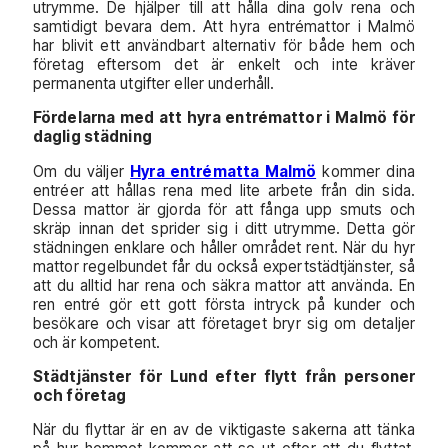
utrymme. De hjälper till att hålla dina golv rena och
samtidigt bevara dem. Att hyra entrémattor i Malmö
har blivit ett användbart alternativ för både hem och
företag eftersom det är enkelt och inte kräver
permanenta utgifter eller underhåll.
Fördelarna med att hyra entrémattor i Malmö för
daglig städning
Om du väljer
Hyra entrématta Malmö
kommer dina
entréer att hållas rena med lite arbete från din sida.
Dessa mattor är gjorda för att fånga upp smuts och
skräp innan det sprider sig i ditt utrymme. Detta gör
städningen enklare och håller området rent. När du hyr
mattor regelbundet får du också expertstädtjänster, så
att du alltid har rena och säkra mattor att använda. En
ren entré gör ett gott första intryck på kunder och
besökare och visar att företaget bryr sig om detaljer
och är kompetent.
Städtjänster för Lund efter flytt från personer
och företag
När du flyttar är en av de viktigaste sakerna att tänka