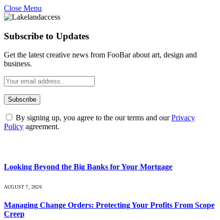
Close Menu
Subscribe to Updates
Get the latest creative news from FooBar about art, design and
business.
By signing up, you agree to the our terms and our
Privacy
Policy
agreement.
What's Hot
Looking Beyond the Big Banks for Your Mortgage
AUGUST 7, 2026
Managing Change Orders: Protecting Your Profits From Scope
Creep