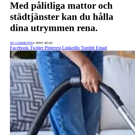
Med pålitliga mattor och
städtjänster kan du hålla
dina utrymmen rena.
NO COMMENTS
4 MINS READ
Facebook
Twitter
Pinterest
LinkedIn
Tumblr
Email