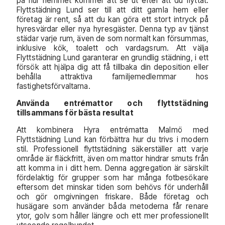
på hur hemmet kommer att se ut efter att du flyttat.
Flyttstädning Lund ser till att ditt gamla hem eller
företag är rent, så att du kan göra ett stort intryck på
hyresvärdar eller nya hyresgäster. Denna typ av tjänst
städar varje rum, även de som normalt kan försummas,
inklusive kök, toalett och vardagsrum. Att välja
Flyttstädning Lund garanterar en grundlig städning, i ett
försök att hjälpa dig att få tillbaka din deposition eller
behålla attraktiva familjemedlemmar hos
fastighetsförvaltarna.
Använda entrémattor och flyttstädning
tillsammans för bästa resultat
Att kombinera Hyra entrématta Malmö med
Flyttstädning Lund kan förbättra hur du trivs i modern
stil. Professionell flyttstädning säkerställer att varje
område är fläckfritt, även om mattor hindrar smuts från
att komma in i ditt hem. Denna aggregation är särskilt
fördelaktig för grupper som har många fotbesökare
eftersom det minskar tiden som behövs för underhåll
och gör omgivningen friskare. Både företag och
husägare som använder båda metoderna får renare
ytor, golv som håller längre och ett mer professionellt