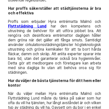
utseende regelbundet.
Hur proffs säkerställer att städtjänsterna är bra
och effektiva
Proffs som erbjuder Hyra entrématta Malmö och
Flyttstädning Lund
har den kompetens och
utrustning de behöver för att utföra jobbet bra. Att
rengöra och desinficera entrémattor dagligen håller
dem gröna när det gäller att fånga smuts. Samtidigt
använder cirkulationsstädningstjänster högteknologisk
utrustning och gröna kemikalier för att ta bort hårda
fläckar, damm och skräp. Att anlita experter sparar inte
bara tid, utan det garanterar också bra hygiennivåer.
Detta gör att medborgare och företagare kan arbeta
med sina dagliga liv utan att behöva oroa sig för
städningen.
Hur du väljer de bästa tjänsterna för ditt hem eller
kontor
När du väljer mellan Hyra entrématta Malmö och
Flyttstädning Lund måste du tänka på saker som hur
ofta du vill ha tjänsten, hur långt avståndet är och vilken
typ av städning du vill ha. Oavsett om du bor i en enkel