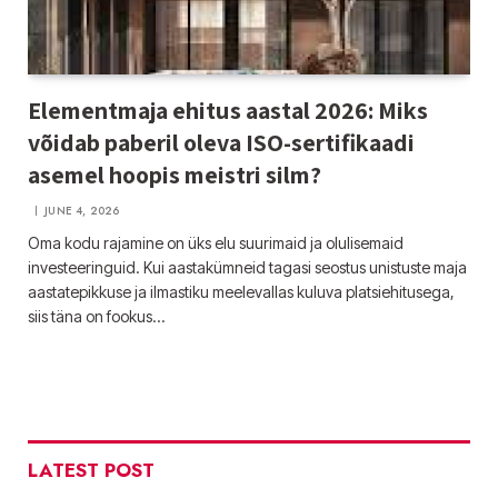
Elementmaja ehitus aastal 2026: Miks
võidab paberil oleva ISO-sertifikaadi
asemel hoopis meistri silm?
JUNE 4, 2026
Oma kodu rajamine on üks elu suurimaid ja olulisemaid
investeeringuid. Kui aastakümneid tagasi seostus unistuste maja
aastatepikkuse ja ilmastiku meelevallas kuluva platsiehitusega,
siis täna on fookus…
LATEST POST